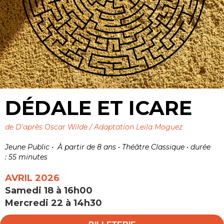
DÉDALE ET ICARE
de
D'après Oscar Wilde / Adaptation Leïla Moguez
Jeune Public • À partir de 8 ans •
Théâtre Classique •
durée
: 55 minutes
AVRIL 2026
Samedi 18 à
16h00
Mercredi 22 à
14h30