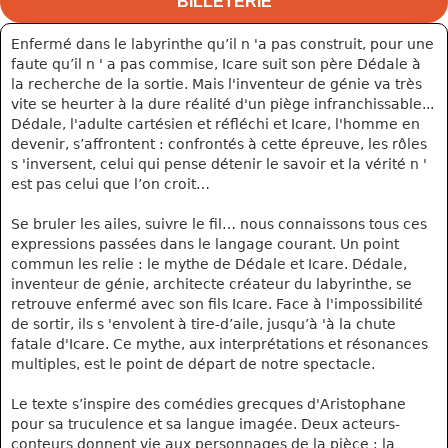
BILLETERIE
Enfermé dans le labyrinthe qu’il n 'a pas construit, pour une
faute qu’il n ' a pas commise, Icare suit son père Dédale à
la recherche de la sortie. Mais l'inventeur de génie va très
vite se heurter à la dure réalité d'un piège infranchissable...
Dédale, l'adulte cartésien et réfléchi et Icare, l'homme en
devenir, s’affrontent : confrontés à cette épreuve, les rôles
s 'inversent, celui qui pense détenir le savoir et la vérité n '
est pas celui que l’on croit…
Se bruler les ailes, suivre le fil… nous connaissons tous ces
expressions passées dans le langage courant. Un point
commun les relie : le mythe de Dédale et Icare. Dédale,
inventeur de génie, architecte créateur du labyrinthe, se
retrouve enfermé avec son fils Icare. Face à l'impossibilité
de sortir, ils s 'envolent à tire-d’aile, jusqu’à 'à la chute
fatale d'Icare. Ce mythe, aux interprétations et résonances
multiples, est le point de départ de notre spectacle.
Le texte s’inspire des comédies grecques d'Aristophane
pour sa truculence et sa langue imagée. Deux acteurs-
conteurs donnent vie aux personnages de la pièce ; la